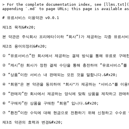
> For the complete documentation index, see [llms.txt](
appending `.md` to page URLs; this page is available as
# 유료서비스 이용약관 v0.0.1

제1조 목적&#x20;

본 약관은 주식회사 프리메타(이하 “회사”)가 제공하는 각종 유료서비
제2조 용어의정리&#x20;

① “유료서비스”란 회사에서 제공하는 결제 방식을 통해 유료로 구매한 
② “캐시”란 회사가 정한 결제 수단을 통해 충전하여 “유료서비스”를 결
③ “상품”이란 서비스 내 판매되는 모든 것을 말합니다.&#x20;

④ "회원"은 본 약관을 동의하여 "회사"가 제공하는 "서비스"를 이용하
⑤ ”판매자”란 회사에서 제공하는 양식에 맞춰 상품을 제작하고 판매하는 
⑥ “구매자”란 상품을 구매한 “회원” 입니다.&#x20;

⑦ “환전”이란 수익에 대해 현금으로 전환하기 위해 신청하고 수수료 
제3조 약관의 효력과 변경&#x20;
