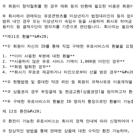
⑤ 회원이 청약철회를 한 경우 재화 등의 반환에 필요한 비용은 회원이
⑥ 회사에서 판매되는 유료콘텐츠를 미성년자가 법정대리인의 동의 없이
범위 내인 경우 또는 미성년자가 속임수 등을 사용하여 회사로 하여금
용카드 등 결제수단의 명의자를 기준으로 판단됩니다. 회사의는 필요에 
**제11조 환불**&#x20;

**① 회원이 자신의 ID를 통해 직접 구매한 유료서비스의 환불을 요청
1. **이미 사용한 부분에 대한 환불**

2. **사용하지 않은 유료 서비스 가액이 1,000원 미만인 경우**

3. **회원 탈퇴한 경우**

4. **회사가 무료로 제공하거나 타인으로부터 선물 받은 경우**&#x20
**② 현행법령 및 중대한 약관 위반 등 회원의 귀책사유로 이용계약을 해
**③ 상품권의 경우 부정결제 및 현금교환(상품권깡)을 방지하고자 환불수
**④ 구매한 유료서비스의 환불은 ID 명의자 통장으로만 환불이 가능합
제 12조 환전&#x20;

① 환전이 가능한 유료서비스는 회사의 정책 안내에 따라 신청하여야 하며
② 정상적인 방법을 통해 판매된 상품에 대한 수익만 환전 가능하며, 무